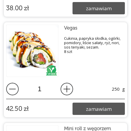
38.00
zł
zamawiam
Vegas
Cukinia, papryka słodka, ogórki,
pomidory, liście sałaty, ryż, nori,
sos teriyaki, sezam.
8 szt
250
g
42.50
zł
zamawiam
Mini roll z węgorzem