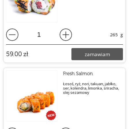
265
g
59.00
zł
zamawiam
Fresh Salmon
Łosoś, ryż, nori, takuan, jabłko,
ser, kolendra, limonka, sriracha,
olej sezamowy