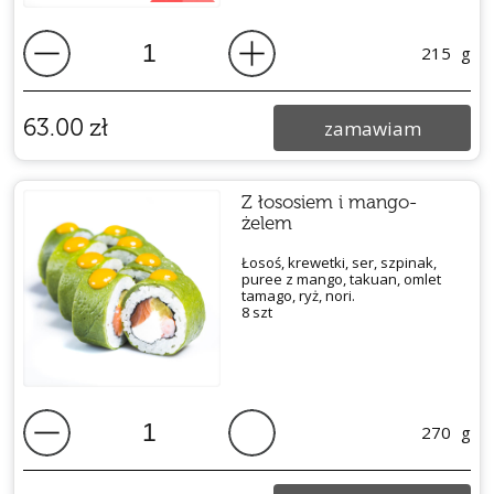
215
g
63.00
zł
zamawiam
Z łososiem i mango-
żelem
Łosoś, krewetki, ser, szpinak,
puree z mango, takuan, omlet
tamago, ryż, nori.
8 szt
270
g