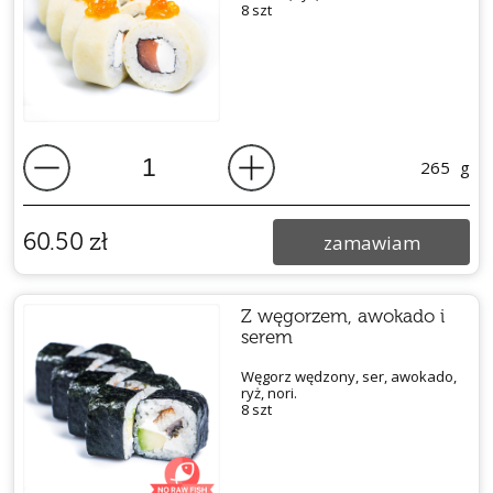
8 szt
265
g
60.50
zł
zamawiam
Z węgorzem, awokado i
serem
Węgorz wędzony, ser, awokado,
ryż, nori.
8 szt