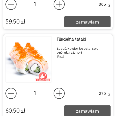
305
g
59.50
zł
zamawiam
Filadelfia tataki
Łosoś, kawior łososia, ser,
ogórek, ryż, nori.
8 szt
275
g
60.50
zł
zamawiam