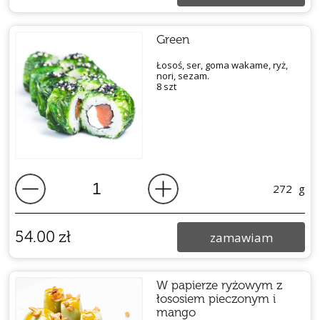
Green
Łosoś, ser, goma wakame, ryż,
nori, sezam.
8 szt
272
g
54.00
zł
zamawiam
W papierze ryżowym z
łososiem pieczonym i
mango