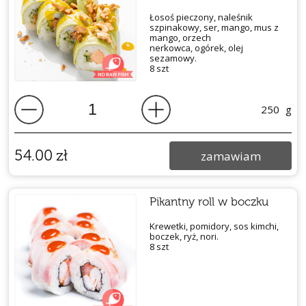
Łosoś pieczony, naleśnik
szpinakowy, ser, mango, mus z
mango, orzech
nerkowca, ogórek, olej
sezamowy.
8 szt
250
g
54.00
zł
zamawiam
Pikantny roll w boczku
Krewetki, pomidory, sos kimchi,
boczek, ryż, nori.
8 szt