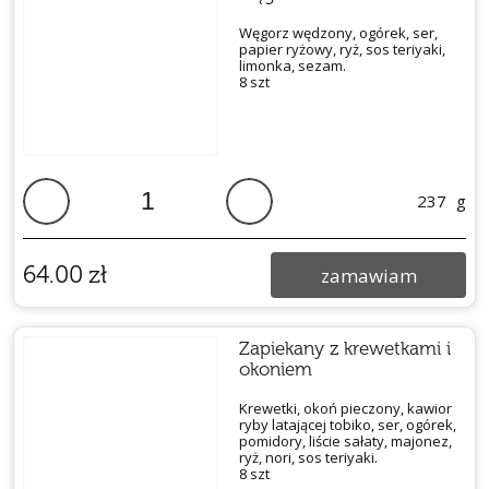
Węgorz wędzony, ogórek, ser,
papier ryżowy, ryż, sos teriyaki,
limonka, sezam.
8 szt
237
g
64.00
zł
zamawiam
Zapiekany z krewetkami i
okoniem
Krewetki, okoń pieczony, kawior
ryby latającej tobiko, ser, ogórek,
pomidory, liście sałaty, majonez,
ryż, nori, sos teriyaki.
8 szt