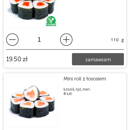
110
g
19.50
zł
zamawiam
Mini roll z łososiem
Łosoś, ryż, nori.
8 szt