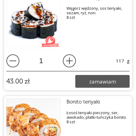
Węgorz wędzony, sos teriyaki,
sezam, ryż, nori.
8 szt
117
g
43.00
zł
zamawiam
Bonito teriyaki
Łosoś teriyaki pieczony, ser,
awokado, płatki tuńczyka bonito.
8 szt