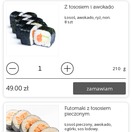
Z łososiem i awokado
Łosoś, awokado, ryż, nori.
8 szt
210
g
49.00
zł
zamawiam
Futomaki z łososiem
pieczonym
Łosoś pieczony, awokado,
ogórki, sos lodowy.