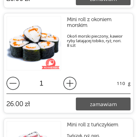
Mini roll z okoniem
morskim
Okoń morski pieczony, kawior
ryby latającej tobiko, ryż, nori.
8 szt
110
g
26.00
zł
zamawiam
Mini roll z tuńczykiem
Tuńczyk, ryż, nori.