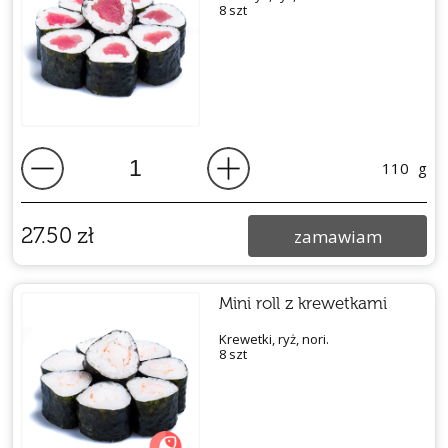
8 szt
110
g
27.50
zł
zamawiam
Mini roll z krewetkami
Krewetki, ryż, nori.
8 szt