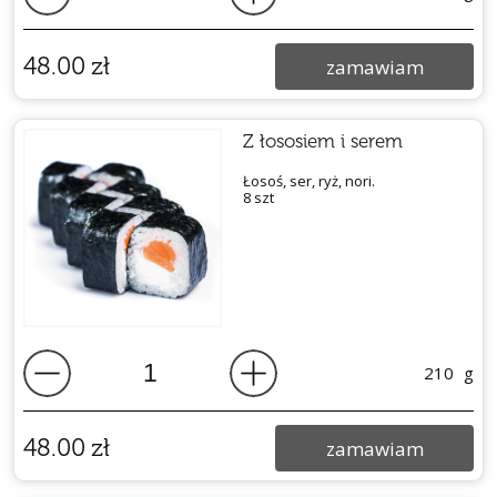
48.00
zł
zamawiam
Z łososiem i serem
Łosoś, ser, ryż, nori.
8 szt
210
g
48.00
zł
zamawiam