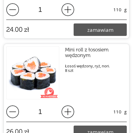
110
g
24.00
zł
zamawiam
Mini roll z łososiem
wędzonym
Łosoś wędzony, ryż, nori.
8 szt
110
g
26.00
zł
zamawiam