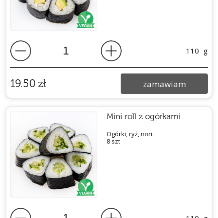
110
g
19.50
zł
zamawiam
Mini roll z ogórkami
Ogórki, ryż, nori.
8 szt