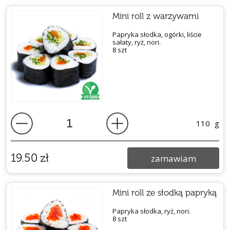
Mini roll z warzywami
Papryka słodka, ogórki, liście
sałaty, ryż, nori.
8 szt
110
g
19.50
zł
zamawiam
Mini roll ze słodką papryką
Papryka słodka, ryż, nori.
8 szt