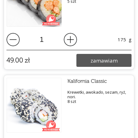
5 szt
175
g
49.00
zł
zamawiam
Kalifornia Classic
Krewetki, awokado, sezam, ryż,
nori.
8 szt