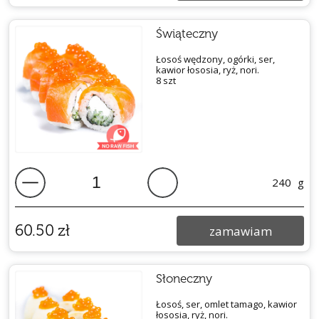
Świąteczny
Łosoś wędzony, ogórki, ser,
kawior łososia, ryż, nori.
8 szt
240
g
60.50
zł
zamawiam
Słoneczny
Łosoś, ser, omlet tamago, kawior
łososia, ryż, nori.