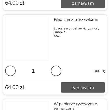
64.00
zł
zamawiam
Filadelfia z truskawkami
Łosoś, ser, truskawki, ryż, nori,
limonka.
8 szt
300
g
64.00
zł
zamawiam
W papierze ryżowym z
węgorzem