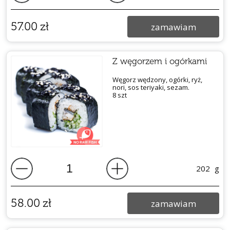
57.00
zł
zamawiam
Z węgorzem i ogórkami
Węgorz wędzony, ogórki, ryż,
nori, sos teriyaki, sezam.
8 szt
202
g
58.00
zł
zamawiam