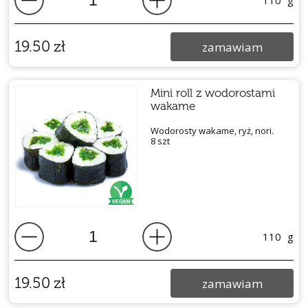
110
g
19.50
zł
zamawiam
Mini roll z wodorostami
wakame
Wodorosty wakame, ryż, nori.
8 szt
110
g
19.50
zł
zamawiam