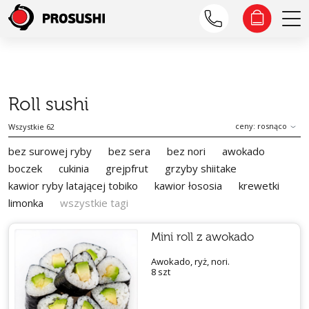
Roll sushi
ceny: rosnąco
Wszystkie 62
bez surowej ryby
bez sera
bez nori
awokado
boczek
cukinia
grejpfrut
grzyby shiitake
kawior ryby latającej tobiko
kawior łososia
krewetki
limonka
wszystkie tagi
Mini roll z awokado
Awokado, ryż, nori.
8 szt