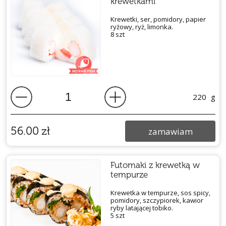
krewetkami
Krewetki, ser, pomidory, papier
ryżowy, ryż, limonka.
8 szt
220
g
56.00
zł
zamawiam
Futomaki z krewetką w
tempurze
Krewetka w tempurze, sos spicy,
pomidory, szczypiorek, kawior
ryby latającej tobiko.
5 szt