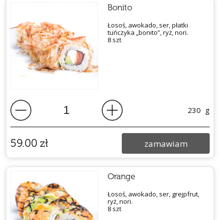
Bonito
Łosoś, awokado, ser, płatki
tuńczyka „bonito”, ryż, nori.
8 szt
230
g
59.00
zł
zamawiam
Orange
Łosoś, awokado, ser, grejpfrut,
ryż, nori.
8 szt