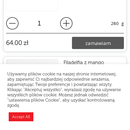
280
g
64.00
zł
zamawiam
Filadelfia z mango
Łosoś, ser, mango, migdały płatki,
Używamy plików cookie na naszej stronie internetowej,
limonka.
aby zapewnić Ci najbardziej odpowiednie wrażenia,
8 szt
zapamiętując Twoje preferencje i powtarzając wizyty.
Klikając "Akceptuj wszystko", wyrażasz zgodę na używanie
wszystkich plików cookie. Możesz jednak odwiedzić
"ustawienia plików Cookie", aby uzyskać kontrolowaną
zgodę.
Teraz jesteśmy zamknięci i odpoczywamy, ale
możesz złożyć zamówienie z wyprzedzeniem —
Accept All
275
g
przygotujemy je zaraz po otwarciu!