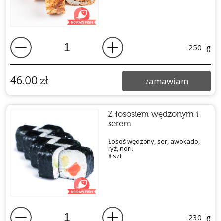
250
g
46.00
zł
zamawiam
Z łososiem wędzonym i
serem
Łosoś wędzony, ser, awokado,
ryż, nori.
8 szt
230
g