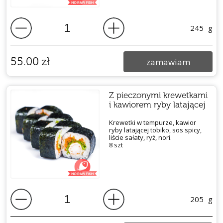
245
g
55.00
zł
zamawiam
Z pieczonymi krewetkami
i kawiorem ryby latającej
Krewetki w tempurze, kawior
ryby latającej tobiko, sos spicy,
liście sałaty, ryż, nori.
8 szt
205
g