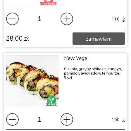
110
g
28.00
zł
zamawiam
New Vege
Cukinia, grzyby shiitake, kanpyo,
pomidor, awokado w tempurze.
5 szt
160
g