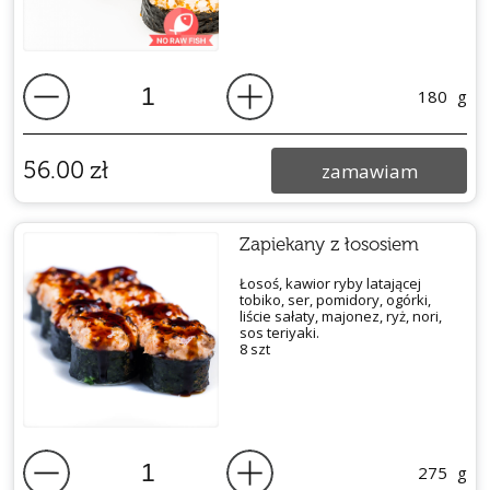
180
g
56.00
zł
zamawiam
Zapiekany z łososiem
Łosoś, kawior ryby latającej
tobiko, ser, pomidory, ogórki,
liście sałaty, majonez, ryż, nori,
sos teriyaki.
8 szt
275
g