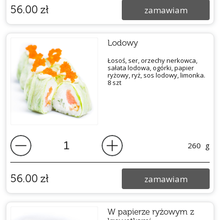
56.00
zł
zamawiam
Lodowy
Łosoś, ser, orzechy nerkowca,
sałata lodowa, ogórki, papier
ryżowy, ryż, sos lodowy, limonka.
8 szt
260
g
56.00
zł
zamawiam
W papierze ryżowym z