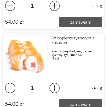
200
g
54.00
zł
zamawiam
W papierze ryżowym z
łososiem
Łosoś, grejpfrut, ser, papier
ryżowy, ryż, limonka.
8 szt
245
g
54.00
zł
zamawiam