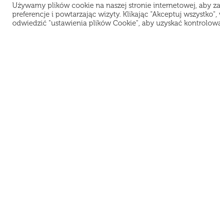
Używamy plików cookie na naszej stronie internetowej, aby z
preferencje i powtarzając wizyty. Klikając "Akceptuj wszystko
odwiedzić "ustawienia plików Cookie", aby uzyskać kontrolow
Lokalizacja:
M
K
Warszawa
PROSUSHI PL Sp. z O.O.
D
NIP 5272962796
Pl
Рус
Eng
REGON 389341082
KRS 0000909227
O
UL. KOMPUTEROWA 9A / U11
R
02-677 WARSZAWA
Po
© 2021 ProSushi. Wszelkie prawa zastrzeżone.
Kopiowanie materiałów bez zgody właścicieli strony zabronione