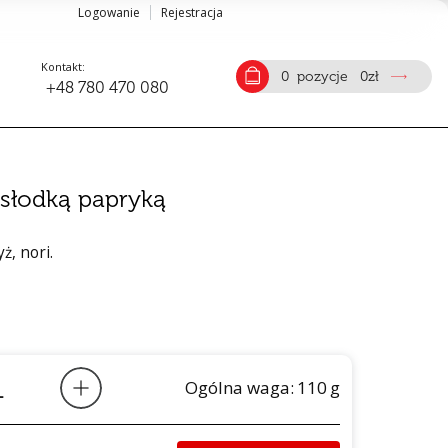
Logowanie
Rejestracja
Kontakt:
0
pozycje
0
zł
+48 780 470 080
e słodką papryką
ż, nori.
Ogólna waga:
110
g