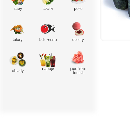
zupy
sałatki
poke
tatary
kids menu
desery
japońskie
napoje
obiady
dodatki