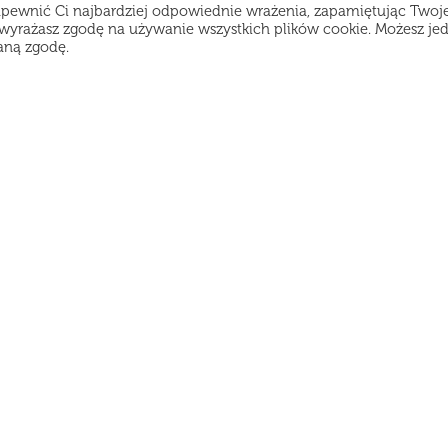
apewnić Ci najbardziej odpowiednie wrażenia, zapamiętując Twoj
", wyrażasz zgodę na używanie wszystkich plików cookie. Możesz je
aną zgodę.
enu
Godziny pracy:
atalog
Poniedziałek-Czwartek od 11:30 do 21:45
Piątek-Sobota od 12:00 do 22:45
ostawa
Niedziela od 12:00 do 21:45
pinie
egulamin
lityka prywatności