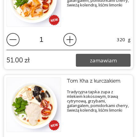
galangalem, pomidorkami cherry,
świeżą kolendrą, liśćmi limonki
320
g
51.00
zł
zamawiam
Tom Kha z kurczakiem
Tradycyjna tajska zupa z
mlekiem kokosowym, trawą
cytrynową, grzybami,
galangalem, pomidorkami cherry,
świeżą kolendrą, liśćmi limonki