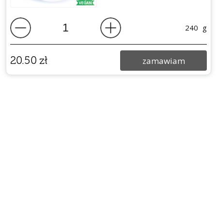
240
g
20.50
zł
zamawiam