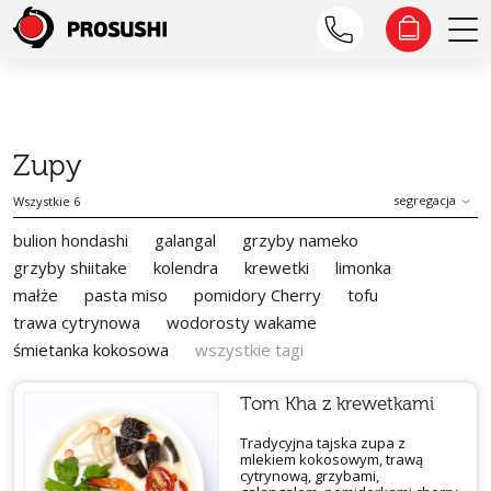
Zupy
segregacja
Wszystkie 6
bulion hondashi
galangal
grzyby nameko
grzyby shiitake
kolendra
krewetki
limonka
małże
pasta miso
pomidory Cherry
tofu
trawa cytrynowa
wodorosty wakame
śmietanka kokosowa
wszystkie tagi
Tom Kha z krewetkami
Tradycyjna tajska zupa z
mlekiem kokosowym, trawą
cytrynową, grzybami,