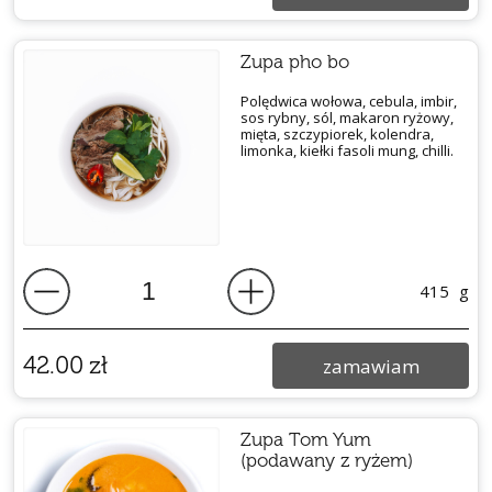
Zupa pho bo
Polędwica wołowa, cebula, imbir,
sos rybny, sól, makaron ryżowy,
mięta, szczypiorek, kolendra,
limonka, kiełki fasoli mung, chilli.
415
g
42.00
zł
zamawiam
Zupa Tom Yum
(podawany z ryżem)