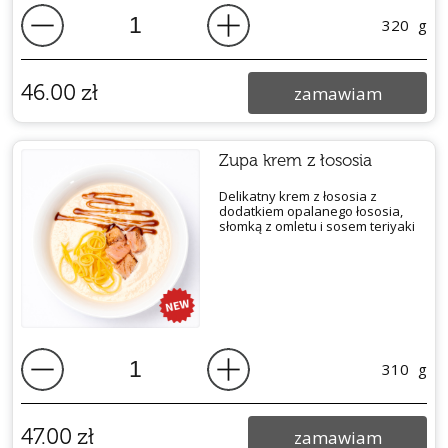
320
g
46.00
zł
zamawiam
Zupa krem z łososia
Delikatny krem z łososia z
dodatkiem opalanego łososia,
słomką z omletu i sosem teriyaki
310
g
47.00
zł
zamawiam