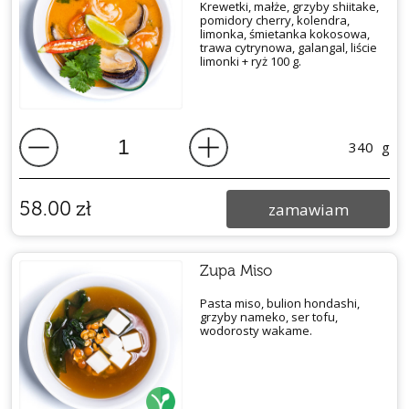
Krewetki, małże, grzyby shiitake,
pomidory cherry, kolendra,
limonka, śmietanka kokosowa,
trawa cytrynowa, galangal, liście
limonki + ryż 100 g.
340
g
58.00
zł
zamawiam
Zupa Miso
Pasta miso, bulion hondashi,
grzyby nameko, ser tofu,
wodorosty wakame.