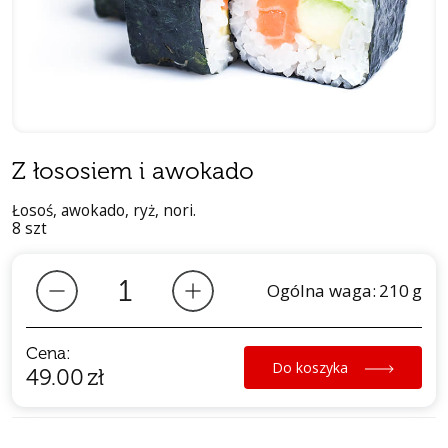
Z łososiem i awokado
Łosoś, awokado, ryż, nori.
8 szt
Ogólna waga:
210
g
Cena:
Do koszyka
49.00
zł