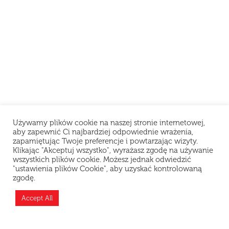
Używamy plików cookie na naszej stronie internetowej,
aby zapewnić Ci najbardziej odpowiednie wrażenia,
zapamiętując Twoje preferencje i powtarzając wizyty.
Klikając "Akceptuj wszystko", wyrażasz zgodę na używanie
wszystkich plików cookie. Możesz jednak odwiedzić
"ustawienia plików Cookie", aby uzyskać kontrolowaną
zgodę.
Teraz jesteśmy zamknięci i odpoczywamy, ale
możesz złożyć zamówienie z wyprzedzeniem —
Accept All
przygotujemy je zaraz po otwarciu!