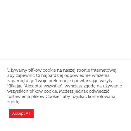
Używamy plików cookie na naszej stronie internetowej,
aby zapewnić Ci najbardziej odpowiednie wrażenia,
zapamiętując Twoje preferencje i powtarzając wizyty.
Klikając "Akceptuj wszystko", wyrażasz zgodę na używanie
wszystkich plików cookie. Możesz jednak odwiedzić
"ustawienia plików Cookie", aby uzyskać kontrolowaną
zgodę.
Teraz jesteśmy zamknięci i odpoczywamy, ale
możesz złożyć zamówienie z wyprzedzeniem —
Accept All
przygotujemy je zaraz po otwarciu!