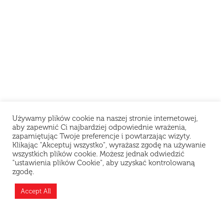
Używamy plików cookie na naszej stronie internetowej,
aby zapewnić Ci najbardziej odpowiednie wrażenia,
zapamiętując Twoje preferencje i powtarzając wizyty.
Klikając "Akceptuj wszystko", wyrażasz zgodę na używanie
wszystkich plików cookie. Możesz jednak odwiedzić
"ustawienia plików Cookie", aby uzyskać kontrolowaną
zgodę.
Teraz jesteśmy zamknięci i odpoczywamy, ale
możesz złożyć zamówienie z wyprzedzeniem —
Accept All
przygotujemy je zaraz po otwarciu!