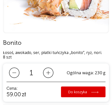
Bonito
Łosoś, awokado, ser, płatki tuńczyka „bonito”, ryż, nori.
8 szt
Ogólna waga:
230
g
Cena:
Do koszyka
59.00
zł