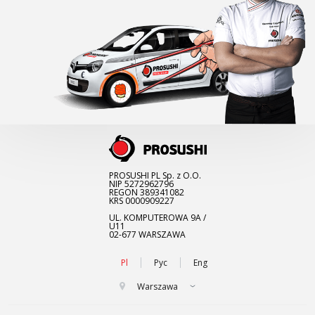
PROSUSHI PL Sp. z O.O.
NIP 5272962796
REGON 389341082
KRS 0000909227
UL. KOMPUTEROWA 9A /
U11
02-677 WARSZAWA
Pl
Рус
Eng
Warszawa