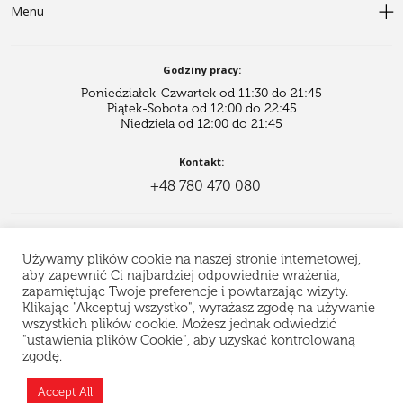
Menu
Godziny pracy:
Poniedziałek-Czwartek od 11:30 do 21:45
Piątek-Sobota od 12:00 do 22:45
Niedziela od 12:00 do 21:45
Kontakt:
+48 780 470 080
Jesteśmy na portalach społecznościowych:
Używamy plików cookie na naszej stronie internetowej,
aby zapewnić Ci najbardziej odpowiednie wrażenia,
zapamiętując Twoje preferencje i powtarzając wizyty.
Klikając "Akceptuj wszystko", wyrażasz zgodę na używanie
wszystkich plików cookie. Możesz jednak odwiedzić
© 2021 ProSushi. Wszelkie prawa zastrzeżone.
Kopiowanie materiałów bez zgody właścicieli strony zabronione
"ustawienia plików Cookie", aby uzyskać kontrolowaną
zgodę.
Teraz jesteśmy zamknięci i odpoczywamy, ale
Site development:
możesz złożyć zamówienie z wyprzedzeniem —
Accept All