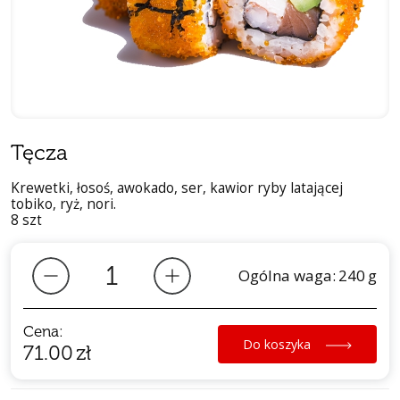
Tęcza
Krewetki, łosoś, awokado, ser, kawior ryby latającej
tobiko, ryż, nori.
8 szt
Ogólna waga:
240
g
Cena:
Do koszyka
71.00
zł