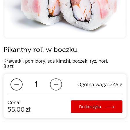
Pikantny roll w boczku
Krewetki, pomidory, sos kimchi, boczek, ryż, nori.
8 szt
Ogólna waga:
245
g
Cena:
Do koszyka
55.00
zł