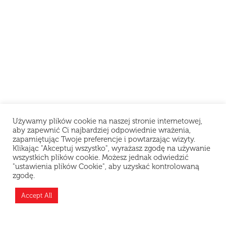
Używamy plików cookie na naszej stronie internetowej,
aby zapewnić Ci najbardziej odpowiednie wrażenia,
zapamiętując Twoje preferencje i powtarzając wizyty.
Klikając "Akceptuj wszystko", wyrażasz zgodę na używanie
wszystkich plików cookie. Możesz jednak odwiedzić
"ustawienia plików Cookie", aby uzyskać kontrolowaną
zgodę.
Teraz jesteśmy zamknięci i odpoczywamy, ale
możesz złożyć zamówienie z wyprzedzeniem —
Accept All
przygotujemy je zaraz po otwarciu!