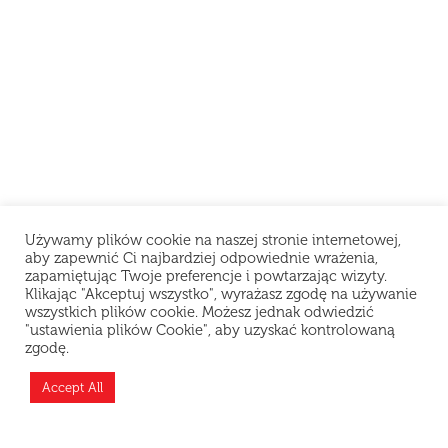
Używamy plików cookie na naszej stronie internetowej,
aby zapewnić Ci najbardziej odpowiednie wrażenia,
zapamiętując Twoje preferencje i powtarzając wizyty.
Klikając "Akceptuj wszystko", wyrażasz zgodę na używanie
wszystkich plików cookie. Możesz jednak odwiedzić
"ustawienia plików Cookie", aby uzyskać kontrolowaną
zgodę.
Teraz jesteśmy zamknięci i odpoczywamy, ale
możesz złożyć zamówienie z wyprzedzeniem —
Accept All
przygotujemy je zaraz po otwarciu!