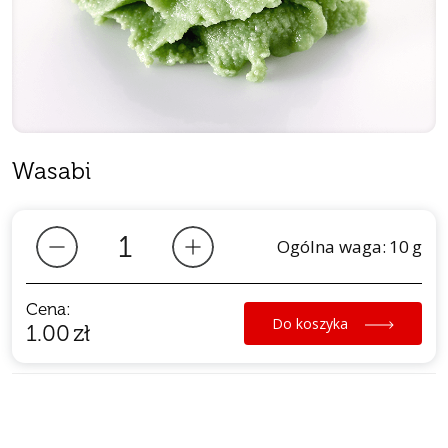
Wasabi
Ogólna waga:
10
g
Cena:
Do koszyka
1.00
zł