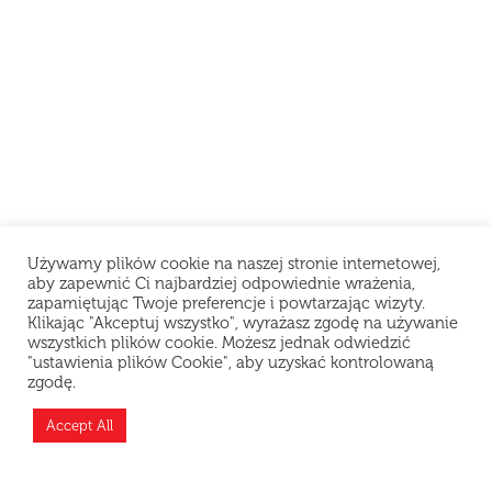
Używamy plików cookie na naszej stronie internetowej,
aby zapewnić Ci najbardziej odpowiednie wrażenia,
zapamiętując Twoje preferencje i powtarzając wizyty.
Klikając "Akceptuj wszystko", wyrażasz zgodę na używanie
wszystkich plików cookie. Możesz jednak odwiedzić
"ustawienia plików Cookie", aby uzyskać kontrolowaną
zgodę.
Teraz jesteśmy zamknięci i odpoczywamy, ale
możesz złożyć zamówienie z wyprzedzeniem —
Accept All
przygotujemy je zaraz po otwarciu!