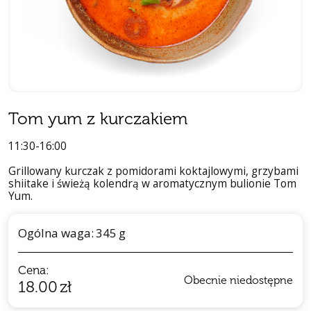
Tom yum z kurczakiem
11:30-16:00
Grillowany kurczak z pomidorami koktajlowymi, grzybami
shiitake i świeżą kolendrą w aromatycznym bulionie Tom
Yum.
Ogólna waga:
345
g
Cena:
Obecnie niedostępne
18.00
zł