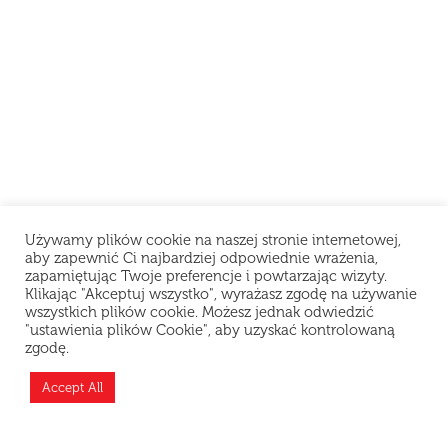
Używamy plików cookie na naszej stronie internetowej,
aby zapewnić Ci najbardziej odpowiednie wrażenia,
zapamiętując Twoje preferencje i powtarzając wizyty.
Klikając "Akceptuj wszystko", wyrażasz zgodę na używanie
wszystkich plików cookie. Możesz jednak odwiedzić
"ustawienia plików Cookie", aby uzyskać kontrolowaną
zgodę.
Teraz jesteśmy zamknięci i odpoczywamy, ale
możesz złożyć zamówienie z wyprzedzeniem —
Accept All
przygotujemy je zaraz po otwarciu!