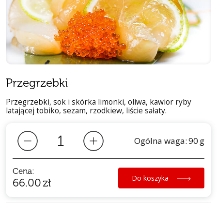
Przegrzebki
Przegrzebki, sok i skórka limonki, oliwa, kawior ryby
latającej tobiko, sezam, rzodkiew, liście sałaty.
Ogólna waga:
90
g
Cena:
Do koszyka
66.00
zł