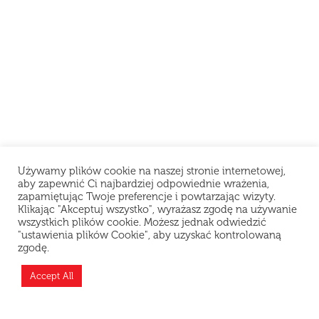
Używamy plików cookie na naszej stronie internetowej,
aby zapewnić Ci najbardziej odpowiednie wrażenia,
zapamiętując Twoje preferencje i powtarzając wizyty.
Klikając "Akceptuj wszystko", wyrażasz zgodę na używanie
wszystkich plików cookie. Możesz jednak odwiedzić
"ustawienia plików Cookie", aby uzyskać kontrolowaną
zgodę.
Teraz jesteśmy zamknięci i odpoczywamy, ale
możesz złożyć zamówienie z wyprzedzeniem —
Accept All
przygotujemy je zaraz po otwarciu!