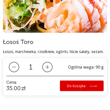
Łosoś Toro
Łosoś, marchewka, rzodkiew, ogórki, liście sałaty, sezam.
Ogólna waga:
90
g
Cena:
Do koszyka
35.00
zł