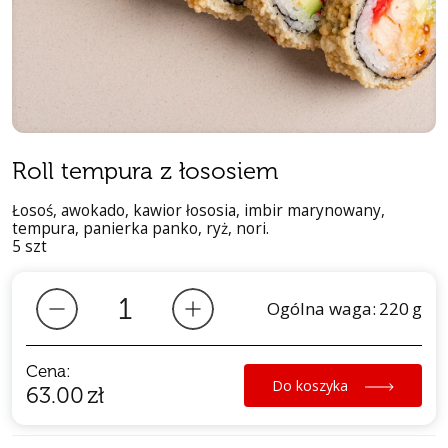
Roll tempura z łososiem
Łosoś, awokado, kawior łososia, imbir marynowany,
tempura, panierka panko, ryż, nori.
5 szt
Ogólna waga:
220
g
Cena:
Do koszyka
63.00
zł