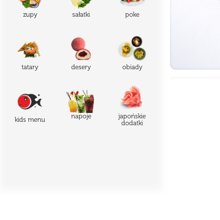
zupy
sałatki
poke
tatary
desery
obiady
japońskie
napoje
kids menu
dodatki