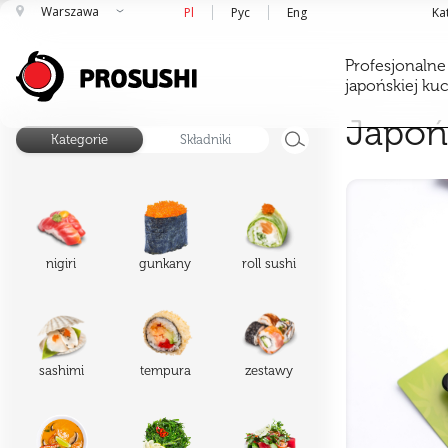
Warszawa
Pl
Рус
Eng
Ka
Profesjonalne
japońskiej ku
Japoń
Kategorie
Składniki
nigiri
gunkany
roll sushi
sashimi
tempura
zestawy