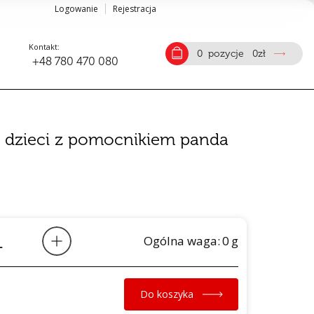
Logowanie
Rejestracja
Kontakt:
0
pozycje
0
zł
+48 780 470 080
a dzieci z pomocnikiem panda
Ogólna waga:
0
g
Do koszyka