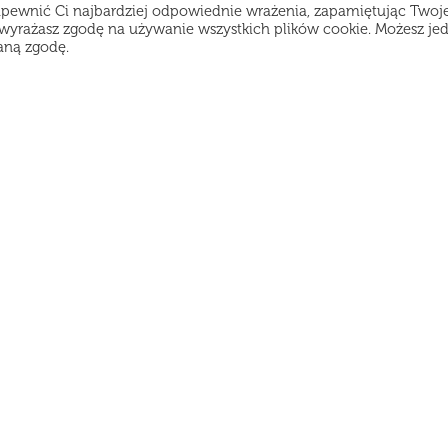
apewnić Ci najbardziej odpowiednie wrażenia, zapamiętując Twoj
", wyrażasz zgodę na używanie wszystkich plików cookie. Możesz je
aną zgodę.
amy, ale możesz złożyć zamówienie z wyprzedzeniem 
enu
Godziny pracy:
atalog
Poniedziałek-Czwartek od 11:30 do 21:45
Piątek-Sobota od 12:00 do 22:45
ostawa
Niedziela od 12:00 do 21:45
pinie
egulamin
lityka prywatności