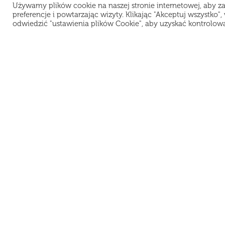
Używamy plików cookie na naszej stronie internetowej, aby z
preferencje i powtarzając wizyty. Klikając "Akceptuj wszystko
odwiedzić "ustawienia plików Cookie", aby uzyskać kontrolow
Teraz jesteśmy zamknięci i odpoczyw
Lokalizacja:
M
K
Warszawa
PROSUSHI PL Sp. z O.O.
D
NIP 5272962796
Pl
Рус
Eng
REGON 389341082
KRS 0000909227
O
UL. KOMPUTEROWA 9A / U11
R
02-677 WARSZAWA
Po
© 2021 ProSushi. Wszelkie prawa zastrzeżone.
Kopiowanie materiałów bez zgody właścicieli strony zabronione