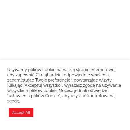
Używamy plików cookie na naszej stronie internetowej,
aby zapewnić Ci najbardziej odpowiednie wrażenia,
zapamiętując Twoje preferencje i powtarzając wizyty.
Klikając "Akceptuj wszystko", wyrażasz zgodę na używanie
wszystkich plików cookie. Możesz jednak odwiedzić
"ustawienia plików Cookie", aby uzyskać kontrolowaną
zgodę.
Teraz jesteśmy zamknięci i odpoczywamy, ale
możesz złożyć zamówienie z wyprzedzeniem —
Accept All
przygotujemy je zaraz po otwarciu!