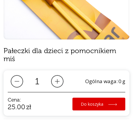
Pałeczki dla dzieci z pomocnikiem
miś
Ogólna waga:
0
g
Cena:
Do koszyka
25.00
zł