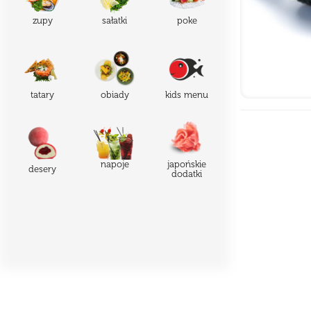
zupy
sałatki
poke
tatary
obiady
kids menu
japońskie
napoje
desery
dodatki