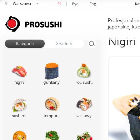
Warszawa
Pl
Рус
Eng
Ka
Profesjonalne
japońskiej ku
Nigiri
Kategorie
Składniki
nigiri
gunkany
roll sushi
sashimi
tempura
zestawy