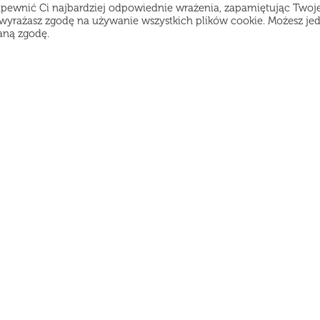
apewnić Ci najbardziej odpowiednie wrażenia, zapamiętując Twoj
", wyrażasz zgodę na używanie wszystkich plików cookie. Możesz je
aną zgodę.
amy, ale możesz złożyć zamówienie z wyprzedzeniem 
enu
Godziny pracy:
atalog
Poniedziałek-Czwartek od 11:30 do 21:45
Piątek-Sobota od 12:00 do 22:45
ostawa
Niedziela od 12:00 do 21:45
pinie
egulamin
lityka prywatności