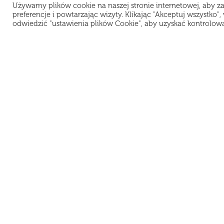
Używamy plików cookie na naszej stronie internetowej, aby z
preferencje i powtarzając wizyty. Klikając "Akceptuj wszystko
odwiedzić "ustawienia plików Cookie", aby uzyskać kontrolow
Teraz jesteśmy zamknięci i odpoczyw
Lokalizacja:
M
K
Warszawa
PROSUSHI PL Sp. z O.O.
D
NIP 5272962796
Pl
Рус
Eng
REGON 389341082
KRS 0000909227
O
UL. KOMPUTEROWA 9A / U11
R
02-677 WARSZAWA
Po
© 2021 ProSushi. Wszelkie prawa zastrzeżone.
Kopiowanie materiałów bez zgody właścicieli strony zabronione