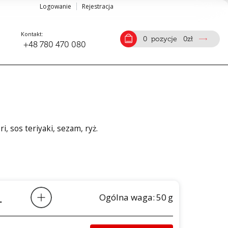
Logowanie
Rejestracja
Kontakt:
0
pozycje
0
zł
+48 780 470 080
, sos teriyaki, sezam, ryż.
Ogólna waga:
50
g