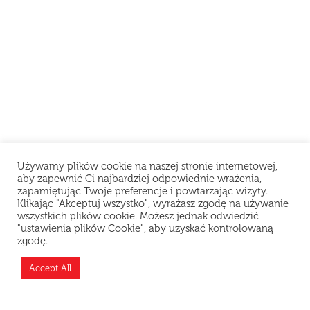
Używamy plików cookie na naszej stronie internetowej,
aby zapewnić Ci najbardziej odpowiednie wrażenia,
zapamiętując Twoje preferencje i powtarzając wizyty.
Klikając "Akceptuj wszystko", wyrażasz zgodę na używanie
wszystkich plików cookie. Możesz jednak odwiedzić
"ustawienia plików Cookie", aby uzyskać kontrolowaną
zgodę.
Teraz jesteśmy zamknięci i odpoczywamy, ale
możesz złożyć zamówienie z wyprzedzeniem —
Accept All
przygotujemy je zaraz po otwarciu!