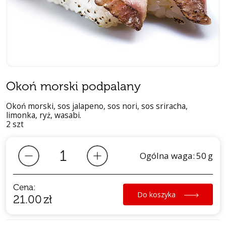
Okoń morski podpalany
Okoń morski, sos jalapeno, sos nori, sos sriracha,
limonka, ryż, wasabi.
2 szt
Ogólna waga:
50
g
Cena:
Do koszyka
21.00
zł