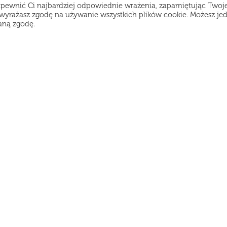
apewnić Ci najbardziej odpowiednie wrażenia, zapamiętując Twoj
", wyrażasz zgodę na używanie wszystkich plików cookie. Możesz je
aną zgodę.
amy, ale możesz złożyć zamówienie z wyprzedzeniem 
enu
Godziny pracy:
atalog
Poniedziałek-Czwartek od 11:30 do 21:45
Piątek-Sobota od 12:00 do 22:45
ostawa
Niedziela od 12:00 do 21:45
pinie
egulamin
lityka prywatności