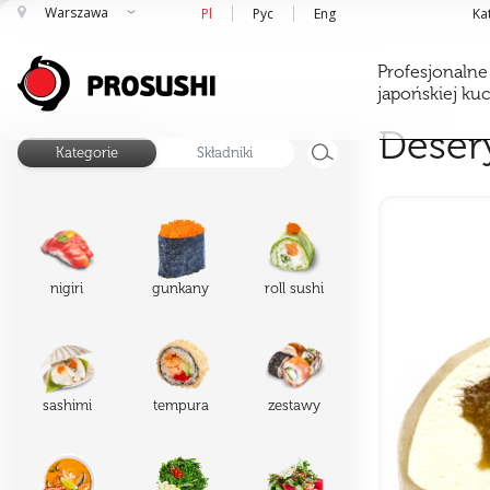
Warszawa
Pl
Рус
Eng
Ka
Profesjonalne
japońskiej ku
Deser
Kategorie
Składniki
nigiri
gunkany
roll sushi
sashimi
tempura
zestawy