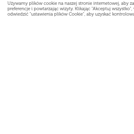
Używamy plików cookie na naszej stronie internetowej, aby z
preferencje i powtarzając wizyty. Klikając "Akceptuj wszystko
odwiedzić "ustawienia plików Cookie", aby uzyskać kontrolow
Teraz jesteśmy zamknięci i odpoczyw
Lokalizacja:
M
K
Warszawa
PROSUSHI PL Sp. z O.O.
D
NIP 5272962796
Pl
Рус
Eng
REGON 389341082
KRS 0000909227
O
UL. KOMPUTEROWA 9A / U11
R
02-677 WARSZAWA
Po
© 2021 ProSushi. Wszelkie prawa zastrzeżone.
Kopiowanie materiałów bez zgody właścicieli strony zabronione