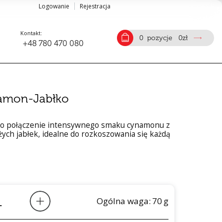
Logowanie
Rejestracja
Kontakt:
0
pozycje
0
zł
+48 780 470 080
amon-Jabłko
to połączenie intensywnego smaku cynamonu z
żych jabłek, idealne do rozkoszowania się każdą
Ogólna waga:
70
g