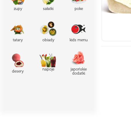
zupy
sałatki
poke
tatary
obiady
kids menu
japońskie
napoje
desery
dodatki