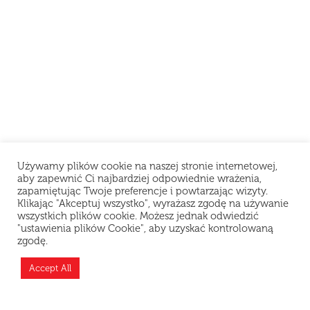
Używamy plików cookie na naszej stronie internetowej,
aby zapewnić Ci najbardziej odpowiednie wrażenia,
zapamiętując Twoje preferencje i powtarzając wizyty.
Klikając "Akceptuj wszystko", wyrażasz zgodę na używanie
wszystkich plików cookie. Możesz jednak odwiedzić
"ustawienia plików Cookie", aby uzyskać kontrolowaną
zgodę.
Teraz jesteśmy zamknięci i odpoczywamy, ale
możesz złożyć zamówienie z wyprzedzeniem —
Accept All
przygotujemy je zaraz po otwarciu!