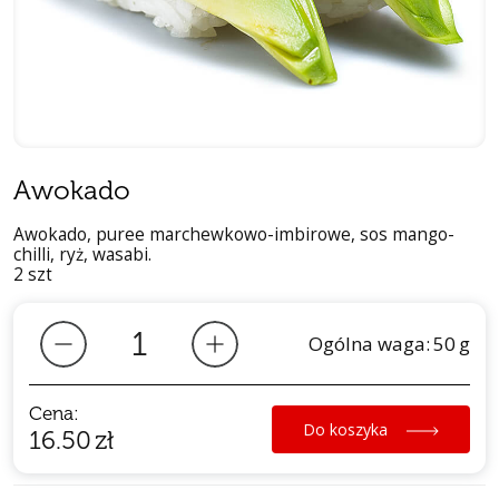
Awokado
Awokado, puree marchewkowo-imbirowe, sos mango-
chilli, ryż, wasabi.
2 szt
Ogólna waga:
50
g
Cena:
Do koszyka
16.50
zł