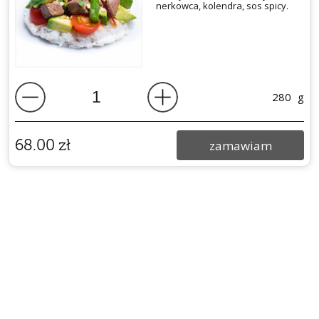
nerkowca,
kolendra, sos spicy.
280
g
68.00
zł
zamawiam