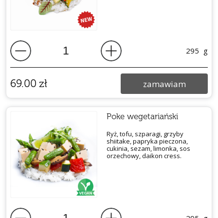
295
g
69.00
zł
zamawiam
Poke wegetariański
Ryż, tofu, szparagi, grzyby
shiitake, papryka pieczona,
cukinia, sezam, limonka, sos
orzechowy, daikon cress.