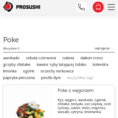
Poke
segregacja
Wszystkie 5
awokado
cebula czerwona
cukinia
daikon cress
grzyby shiitake
kawior ryby latającej tobiko
kolendra
limonka
ogórki
orzechy nerkowca
papryka pieczona
pestki dyni
wszystkie tagi
Poke z węgorzem
Ryż, węgorz, awokado, ogórek,
shitake, teriyaki, sos sojowy, ocet
ryżowy, cukier, mirin, majonez,
wasabi, cytryna, śmietanka.