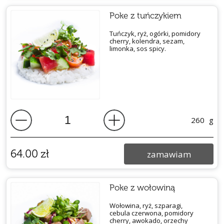
Poke z tuńczykiem
Tuńczyk, ryż, ogórki, pomidory
cherry, kolendra, sezam,
limonka, sos spicy.
260
g
64.00
zł
zamawiam
Poke z wołowiną
Wołowina, ryż, szparagi,
cebula
czerwona, pomidory
cherry,
awokado, orzechy