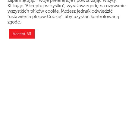
zapamiętując Twoje preferencje i powtarzając wizyty.
Klikając "Akceptuj wszystko", wyrażasz zgodę na używanie
wszystkich plików cookie. Możesz jednak odwiedzić
"ustawienia plików Cookie", aby uzyskać kontrolowaną
zgodę.
Teraz jesteśmy zamknięci i odpoczywamy, ale
możesz złożyć zamówienie z wyprzedzeniem —
Accept All
przygotujemy je zaraz po otwarciu!
PROSUSHI PL Sp. z O.O.
NIP 5272962796
REGON 389341082
KRS 0000909227
UL. KOMPUTEROWA 9A /
U11
02-677 WARSZAWA