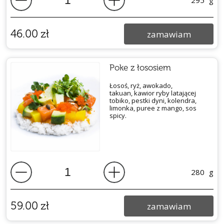
295
g
46.00
zł
zamawiam
Poke z łososiem
Łosoś, ryż, awokado,
takuan,
kawior ryby latającej
tobiko,
pestki dyni, kolendra,
limonka,
puree z mango, sos
spicy.
280
g
59.00
zł
zamawiam